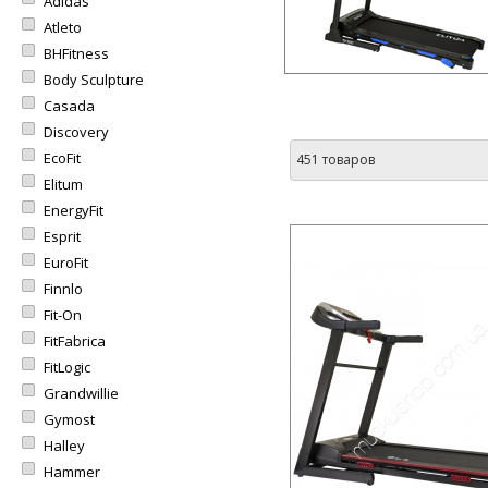
Adidas
Atleto
BHFitness
Body Sculpture
Casada
Discovery
EcoFit
451 товаров
Elitum
EnergyFit
Esprit
EuroFit
Finnlo
Fit-On
FitFabrica
FitLogic
Grandwillie
Gymost
Halley
Hammer