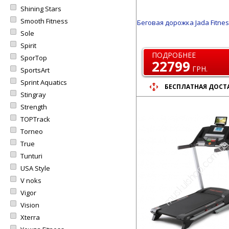
Shining Stars
Smooth Fitness
Беговая дорожка Jada Fitnes
Sole
Spirit
ПОДРОБНЕЕ
SporTop
22799
ГРН.
SportsArt
Sprint Aquatics
БЕСПЛАТНАЯ ДОСТ
Stingray
Strength
TOPTrack
Torneo
True
Tunturi
USA Style
V noks
Vigor
Vision
Xterra