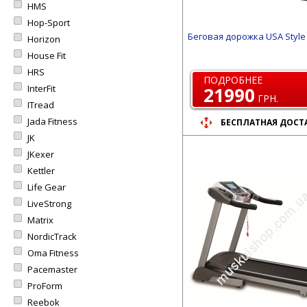
HMS
Hop-Sport
Беговая дорожка USA Style
Horizon
House Fit
HRS
ПОДРОБНЕЕ
InterFit
21990
ГРН.
ITread
Jada Fitness
БЕСПЛАТНАЯ ДОСТ
JK
JKexer
Kettler
Life Gear
LiveStrong
Matrix
NordicTrack
Oma Fitness
Pacemaster
ProForm
Reebok