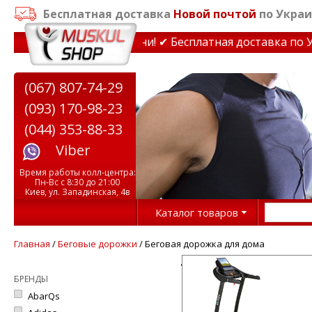
Бесплатная доставка
Новой почтой
по Украи
ажеры до 15% Звони! ✔ Бесплатная доставка по Украине 
(067) 807-74-29
(093) 170-98-23
(044) 353-88-33
Viber
Время работы колл-центра:
Пн-Вс с 8:30 до 21:00
Киев, ул. Западинская, 4в
Каталог товаров
Главная
/
Беговые дорожки
/ Беговая дорожка для дома
БРЕНДЫ
AbarQs