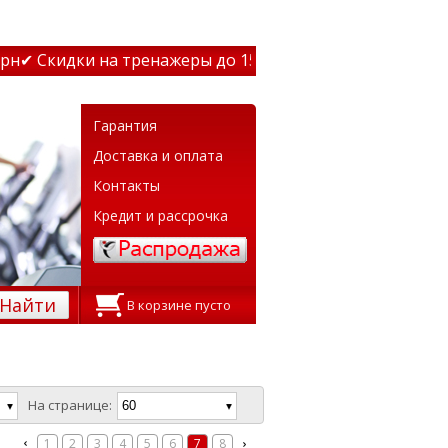
дки на тренажеры до 15% Звони! ✔ Бесплатная доставка
Гарантия
Доставка и оплата
Контакты
Кредит и рассрочка
Найти
В корзине пусто
На странице:
1
2
3
4
5
6
7
8