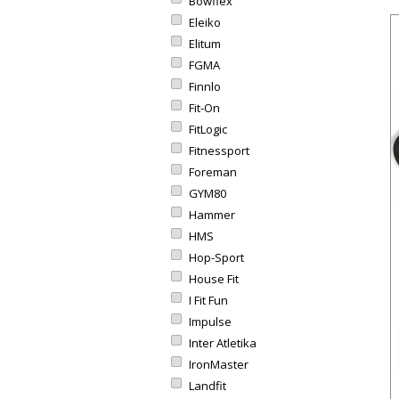
Bowflex
Eleiko
Elitum
FGMA
Finnlo
Fit-On
FitLogic
Fitnessport
Foreman
GYM80
Hammer
HMS
Hop-Sport
House Fit
I Fit Fun
Impulse
Inter Atletika
IronMaster
Landfit