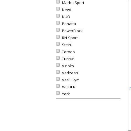
Marbo Sport
Newt
NUO
Panatta
PowerBlock
RN-Sport
Stein
Torneo
Tunturi
V noks
Vadzaari
Vasil Gym
WEIDER
York