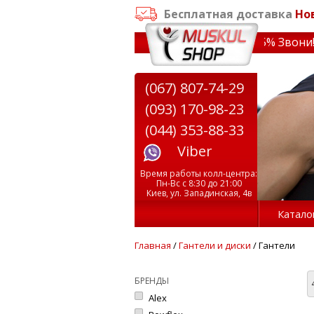
Бесплатная доставка
Но
т 3000 грн
✔ Скидки на тренажеры до 15% Звони! ✔ Беспл
(067) 807-74-29
(093) 170-98-23
(044) 353-88-33
Viber
Время работы колл-центра:
Пн-Вс с 8:30 до 21:00
Киев, ул. Западинская, 4в
Катало
Главная
/
Гантели и диски
/ Гантели
БРЕНДЫ
Alex