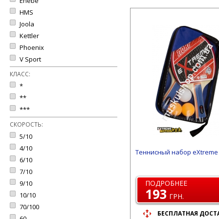
Enebe
HMS
Joola
Kettler
Phoenix
V Sport
КЛАСС:
*
**
***
СКОРОСТЬ:
5/10
4/10
Теннисный набор eXtreme
6/10
7/10
ПОДРОБНЕЕ
9/10
193
10/10
ГРН.
70/100
БЕСПЛАТНАЯ ДОСТ
60