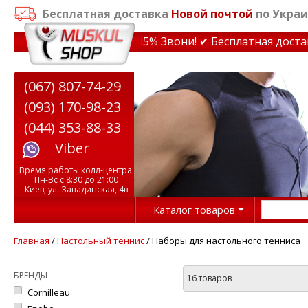
Бесплатная доставка
Новой почтой
по Украи
ки на тренажеры до 15% Звони! ✔ Бесплатная доставка 
(067) 807-74-29
(093) 170-98-23
(044) 353-88-33
Viber
Время работы колл-центра:
Пн-Вс с 8:30 до 21:00
Киев, ул. Западинская, 4в
Каталог товаров
Главная
/
Настольный теннис
/ Наборы для настольного тенниса
БРЕНДЫ
16 товаров
Cornilleau