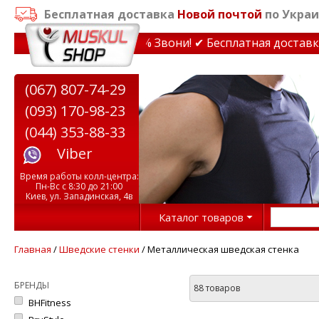
Бесплатная доставка
Новой почтой
по Украи
на тренажеры до 15% Звони! ✔ Бесплатная доставка по У
(067) 807-74-29
(093) 170-98-23
(044) 353-88-33
Viber
Время работы колл-центра:
Пн-Вс с 8:30 до 21:00
Киев, ул. Западинская, 4в
Каталог товаров
Главная
/
Шведские стенки
/ Металлическая шведская стенка
БРЕНДЫ
88 товаров
BHFitness