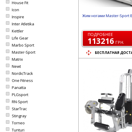
House Fit
Icon
Жим ногами Master-Sport 
Inspire
Inter Atletika
Kettler
ПОДРОБНЕЕ
Life Gear
113216
ГРН.
Marbo Sport
Master-Sport
БЕСПЛАТНАЯ ДОСТ
Matrix
Newt
NordicTrack
One Fitness
Panatta
PLGsport
RN-Sport
StarTrac
Stingray
Torneo
Tunturi