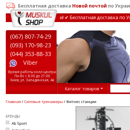
Бесплатная доставка
Новой почтой
по Украи
жеры до 15% Звони! ✔ Бесплатная доставка по Украине п
(067) 807-74-29
(093) 170-98-23
(044) 353-88-33
Viber
Время работы колл-центра:
Пн-Вс с 8:30 до 21:00
Киев, ул. Западинская, 4в
Каталог товаров
Главная
/
Силовые тренажеры
/ Фитнес станции
БРЕНДЫ
Ab Sport