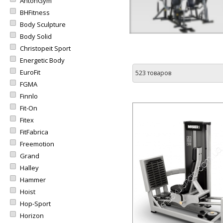
AntonGym
BHFitness
Body Sculpture
Body Solid
Christopeit Sport
Energetic Body
EuroFit
523 товаров
FGMA
Finnlo
Fit-On
Fitex
FitFabrica
Freemotion
Grand
Halley
Hammer
Hoist
Hop-Sport
Horizon