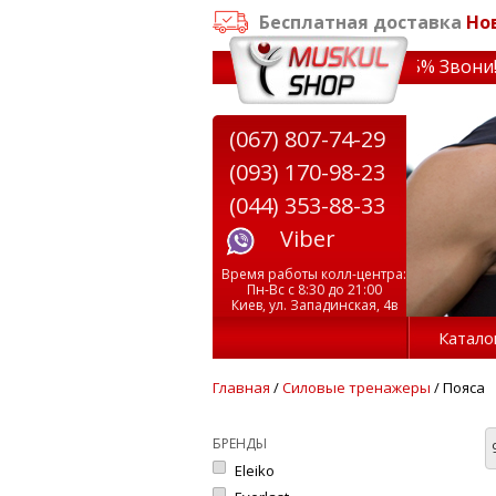
Бесплатная доставка
Но
от 3000 грн
✔ Скидки на тренажеры до 15% Звони! ✔ Бесп
(067) 807-74-29
(093) 170-98-23
(044) 353-88-33
Viber
Время работы колл-центра:
Пн-Вс с 8:30 до 21:00
Киев, ул. Западинская, 4в
Катало
Главная
/
Силовые тренажеры
/ Пояса
БРЕНДЫ
Eleiko