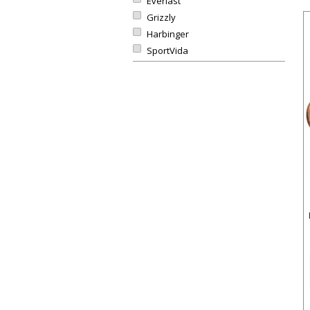
Everlast
Grizzly
Harbinger
SportVida