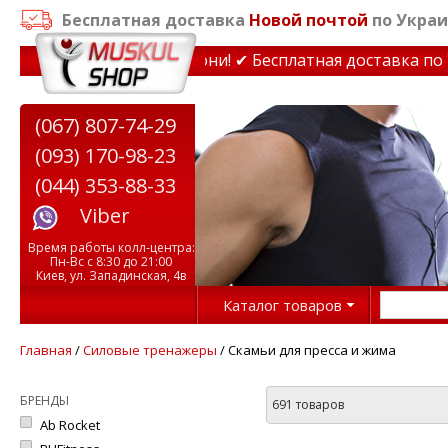
Бесплатная доставка
Новой почтой
по Украи
нажеры до 15% Звони! ✔ Бесплатная доставка по Украине
(067) 807-74-29
(093) 170-98-23
(044) 353-88-33
Viber
Время работы колл-центра:
Пн-Вс с 8:30 до 21:00
Киев, ул. Западинская, 4в
Каталог товаров
Главная
/
Силовые тренажеры
/ Скамьи для пресса и жима
БРЕНДЫ
691 товаров
Ab Rocket