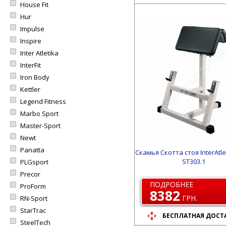
House Fit
Hur
Impulse
Inspire
Inter Atletika
InterFit
Iron Body
Kettler
Legend Fitness
Marbo Sport
Master-Sport
Newt
Panatta
Скамья Скотта стоя InterAtl
ST303.1
PLGsport
Precor
ПОДРОБНЕЕ
ProForm
8382
ГРН.
RN-Sport
StarTrac
БЕСПЛАТНАЯ ДОСТ
SteelTech