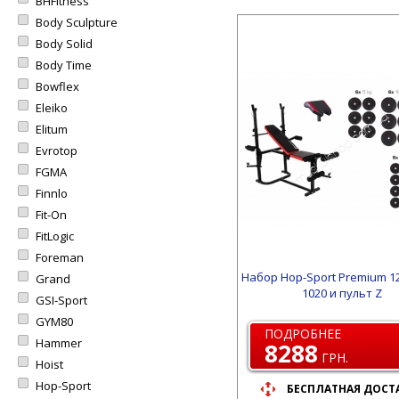
BHFitness
Body Sculpture
Body Solid
Body Time
Bowflex
Eleiko
Elitum
Evrotop
FGMA
Finnlo
Fit-On
FitLogic
Foreman
Набор Hop-Sport Premium 12
Grand
1020 и пульт Z
GSI-Sport
GYM80
ПОДРОБНЕЕ
Hammer
8288
ГРН.
Hoist
Hop-Sport
БЕСПЛАТНАЯ ДОСТ