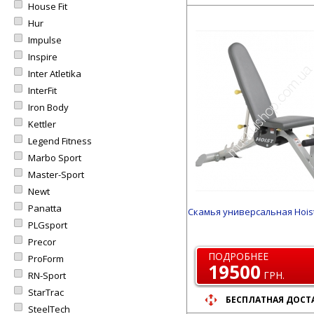
House Fit
Hur
Impulse
Inspire
Inter Atletika
InterFit
Iron Body
Kettler
Legend Fitness
Marbo Sport
Master-Sport
Newt
Panatta
Скамья универсальная Hoist
PLGsport
Precor
ПОДРОБНЕЕ
ProForm
19500
ГРН.
RN-Sport
StarTrac
БЕСПЛАТНАЯ ДОСТ
SteelTech