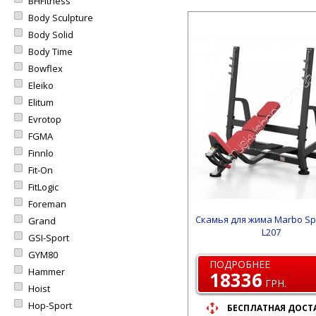
BHFitness
Body Sculpture
Body Solid
Body Time
Bowflex
Eleiko
Elitum
Evrotop
FGMA
Finnlo
Fit-On
FitLogic
Foreman
Скамья для жима Marbo Sp
Grand
L207
GSI-Sport
GYM80
ПОДРОБНЕЕ
Hammer
18336
ГРН.
Hoist
Hop-Sport
БЕСПЛАТНАЯ ДОСТ