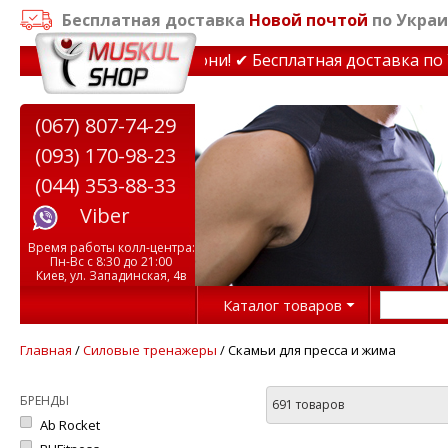
Бесплатная доставка
Новой почтой
по Украи
нажеры до 15% Звони! ✔ Бесплатная доставка по Украин
(067) 807-74-29
(093) 170-98-23
(044) 353-88-33
Viber
Время работы колл-центра:
Пн-Вс с 8:30 до 21:00
Киев, ул. Западинская, 4в
Каталог товаров
Главная
/
Силовые тренажеры
/ Скамьи для пресса и жима
БРЕНДЫ
691 товаров
Ab Rocket