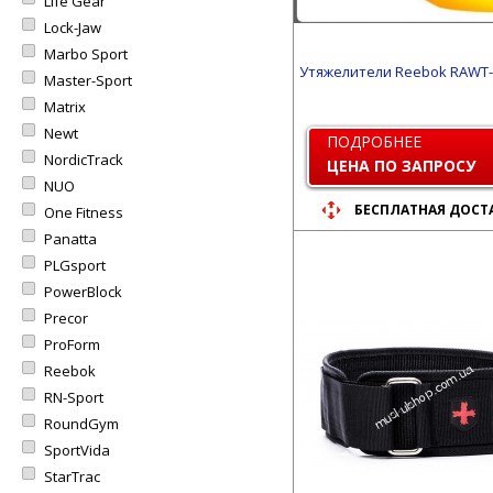
Life Gear
Lock-Jaw
Marbo Sport
Утяжелители Reebok RAWT-
Master-Sport
Matrix
Newt
ПОДРОБНЕЕ
NordicTrack
ЦЕНА ПО ЗАПРОСУ
NUO
БЕСПЛАТНАЯ ДОСТ
One Fitness
Panatta
PLGsport
PowerBlock
Precor
ProForm
Reebok
RN-Sport
RoundGym
SportVida
StarTrac