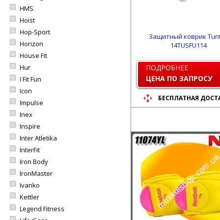
HMS
Hoist
Hop-Sport
Защитный коврик Tunt
Horizon
14TUSFU114
House Fit
Hur
ПОДРОБНЕЕ
ЦЕНА ПО ЗАПРОСУ
I Fit Fun
Icon
БЕСПЛАТНАЯ ДОСТ
Impulse
Inex
Inspire
Inter Atletika
InterFit
Iron Body
IronMaster
Ivanko
Kettler
Legend Fitness