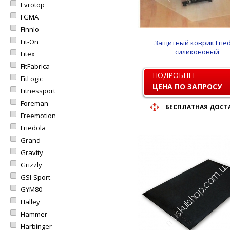
Evrotop
FGMA
Finnlo
Fit-On
Защитный коврик Fried
силиконовый
Fitex
FitFabrica
ПОДРОБНЕЕ
FitLogic
ЦЕНА ПО ЗАПРОСУ
Fitnessport
Foreman
БЕСПЛАТНАЯ ДОСТ
Freemotion
Friedola
Grand
Gravity
Grizzly
GSI-Sport
GYM80
Halley
Hammer
Harbinger