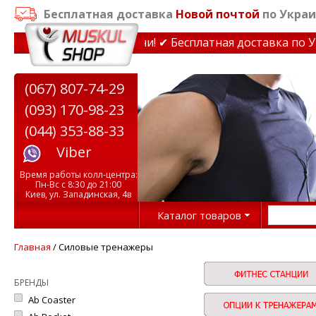
Бесплатная доставка
Новой почтой
по Украи
жеры до 15% Звони! ✔ Бесплатная доставка по Украине 
(067) 807-74-29
(093) 170-98-23
(044) 353-88-33
Viber
Время работы колл-центра:
Пн-Вс с 8:30 до 21:00
Киев, ул. Западинская, 4в
Каталог товаров
Главная
/ Силовые тренажеры
БРЕНДЫ
Ab Coaster