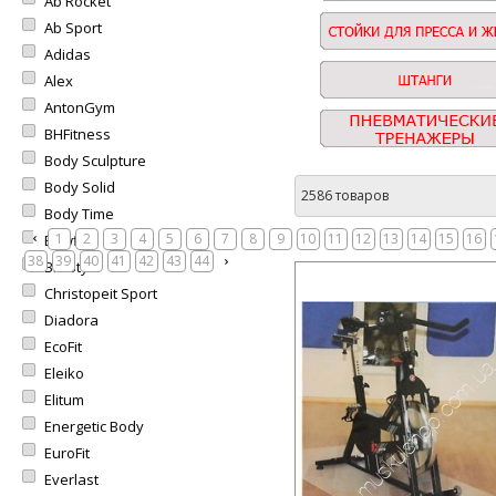
Ab Rocket
Ab Sport
Adidas
Alex
AntonGym
BHFitness
Body Sculpture
Body Solid
2586 товаров
Body Time
1
2
3
4
5
6
7
8
9
10
11
12
13
14
15
16
Bowflex
38
39
40
41
42
43
44
BruStyle
Christopeit Sport
Diadora
EcoFit
Eleiko
Elitum
Energetic Body
EuroFit
Everlast