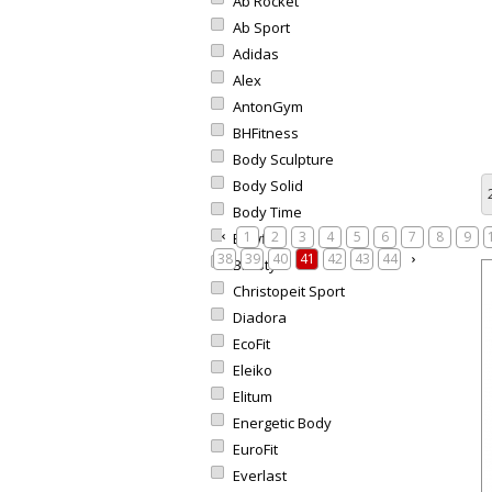
Ab Rocket
Ab Sport
Adidas
Alex
AntonGym
BHFitness
Body Sculpture
Body Solid
Body Time
1
2
3
4
5
6
7
8
9
Bowflex
38
39
40
41
42
43
44
BruStyle
Christopeit Sport
Diadora
EcoFit
Eleiko
Elitum
Energetic Body
EuroFit
Everlast