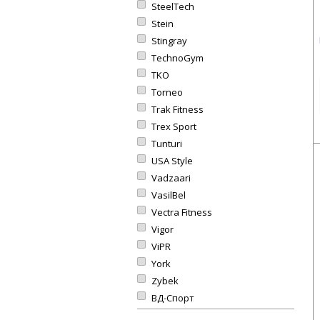
SteelTech
Stein
Stingray
TechnoGym
TKO
Torneo
Trak Fitness
Trex Sport
Tunturi
USA Style
Vadzaari
VasilBel
Vectra Fitness
Vigor
ViPR
York
Zybek
ВД-Спорт