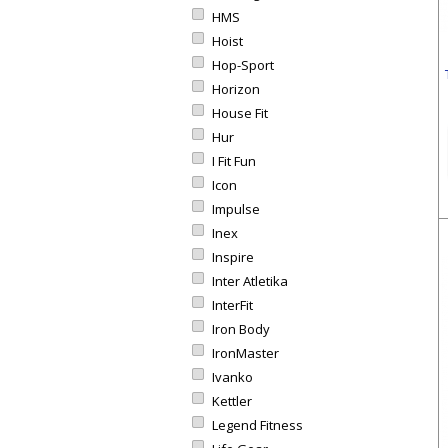
HMS
Hoist
Hop-Sport
Horizon
House Fit
Hur
I Fit Fun
Icon
Impulse
Inex
Inspire
Inter Atletika
InterFit
Iron Body
IronMaster
Ivanko
Kettler
Legend Fitness