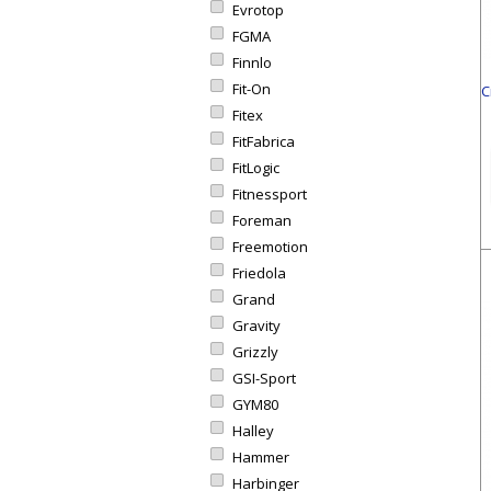
Evrotop
FGMA
Finnlo
Fit-On
С
Fitex
FitFabrica
FitLogic
Fitnessport
Foreman
Freemotion
Friedola
Grand
Gravity
Grizzly
GSI-Sport
GYM80
Halley
Hammer
Harbinger