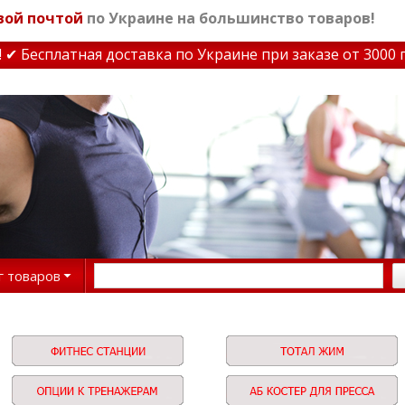
вой почтой
по Украине на большинство товаров!
атная доставка по Украине при заказе от 3000 грн
✔ Ски
г товаров