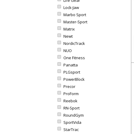
Life Gear
Lock-Jaw
Marbo Sport
Master-Sport
Matrix
Newt
NordicTrack
NUO
One Fitness
Panatta
PLGsport
PowerBlock
Precor
ProForm
Reebok
RN-Sport
RoundGym
SportVida
StarTrac