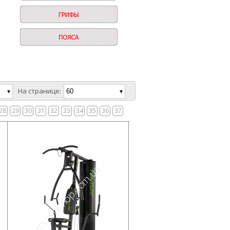
На странице:
28
29
30
31
32
33
34
35
36
37