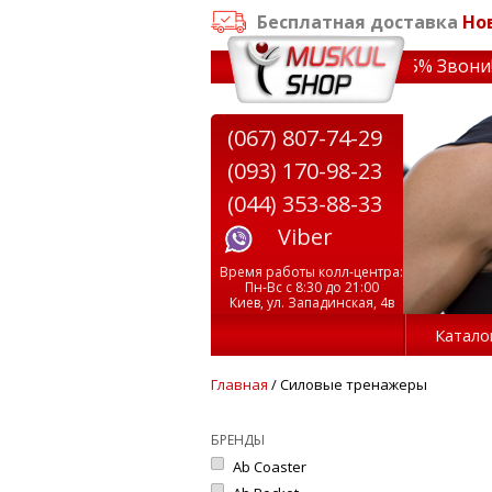
Бесплатная доставка
Но
т 3000 грн
✔ Скидки на тренажеры до 15% Звони! ✔ Беспл
(067) 807-74-29
(093) 170-98-23
(044) 353-88-33
Viber
Время работы колл-центра:
Пн-Вс с 8:30 до 21:00
Киев, ул. Западинская, 4в
Катало
Главная
/ Силовые тренажеры
БРЕНДЫ
Ab Coaster