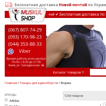
Бесплатная доставка
Новой почтой
по Украи
нажеры до 15% Звони! ✔ Бесплатная доставка по Украине
(067) 807-74-29
(093) 170-98-23
(044) 353-88-33
Viber
Время работы колл-центра:
Пн-Вс с 8:30 до 21:00
Киев, ул. Западинская, 4в
Каталог товаров
Главная
/
Товары для единоборств
/ Форма
БРЕНДЫ
1204 товаров
Adidas