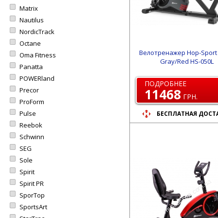
Matrix
Nautilus
NordicTrack
Octane
Велотренажер Hop-Sport
Oma Fitness
Gray/Red HS-050L
Panatta
POWERland
ПОДРОБНЕЕ
Precor
11468
ГРН.
ProForm
Pulse
БЕСПЛАТНАЯ ДОСТ
Reebok
Schwinn
SEG
Sole
Spirit
Spirit PR
SporTop
SportsArt