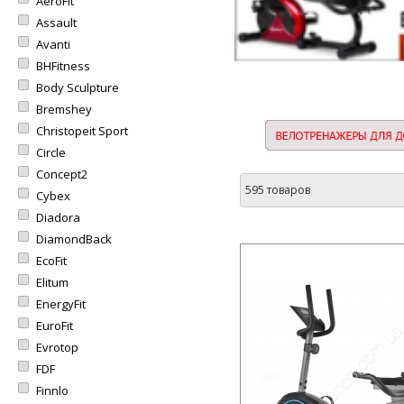
AeroFit
Assault
Avanti
BHFitness
Body Sculpture
Bremshey
Christopeit Sport
Circle
Concept2
595 товаров
Cybex
Diadora
DiamondBack
EcoFit
Elitum
EnergyFit
EuroFit
Evrotop
FDF
Finnlo