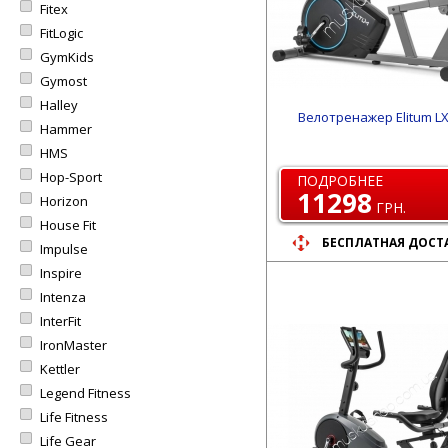
Fitex
FitLogic
GymKids
Gymost
Halley
Велотренажер Elitum L
Hammer
HMS
Hop-Sport
ПОДРОБНЕЕ
11298
Horizon
ГРН.
House Fit
БЕСПЛАТНАЯ ДОСТ
Impulse
Inspire
Intenza
InterFit
IronMaster
Kettler
Legend Fitness
Life Fitness
Life Gear