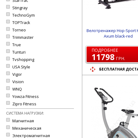
StarTrac
Stingray
TechnoGym
TOPTrack
Torneo
Велотренажер Hop-Sport 
Axum black-red
Trimmaster
True
ПОДРОБНЕЕ
Tunturi
11798
ГРН.
Tvshopping
USA Style
БЕСПЛАТНАЯ ДОСТ
Vigor
Vision
WNQ
Yowza Fitness
Zipro Fitness
СИСТЕМА НАГРУЗКИ:
Магнитная
Механическая
Электромагнитная