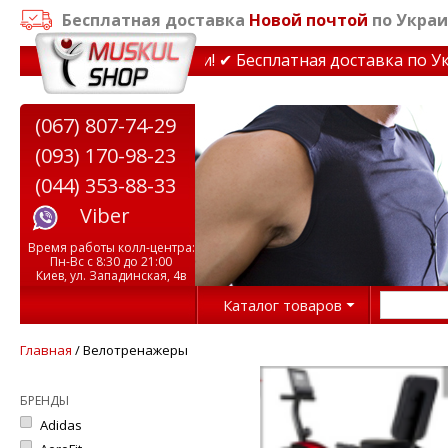
Бесплатная доставка
Новой почтой
по Украи
еры до 15% Звони! ✔ Бесплатная доставка по Украине п
(067) 807-74-29
(093) 170-98-23
(044) 353-88-33
Viber
Время работы колл-центра:
Пн-Вс с 8:30 до 21:00
Киев, ул. Западинская, 4в
Каталог товаров
Главная
/ Велотренажеры
БРЕНДЫ
Adidas