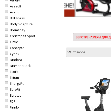
AeroFit
Assault
Avanti
BHFitness
Body Sculpture
Bremshey
Christopeit Sport
Circle
Concept2
595 товаров
Cybex
Diadora
DiamondBack
EcoFit
Elitum
EnergyFit
EuroFit
Evrotop
FDF
Finnlo