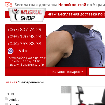
Бесплатная доставка
Новой почтой
по Украи
жеры до 15% Звони! ✔ Бесплатная доставка по Украине 
(067) 807-74-29
(093) 170-98-23
(044) 353-88-33
Viber
Время работы колл-центра:
Пн-Вс с 8:30 до 21:00
Киев, ул. Западинская, 4в
Каталог товаров
Главная
/ Велотренажеры
БРЕНДЫ
Adidas