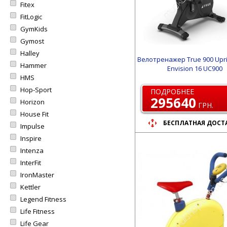
Fitex
FitLogic
GymKids
Gymost
Halley
Велотренажер True 900 Upri
Hammer
Envision 16 UC900
HMS
Hop-Sport
ПОДРОБНЕЕ
295640
Horizon
ГРН.
House Fit
БЕСПЛАТНАЯ ДОСТ
Impulse
Inspire
Intenza
InterFit
IronMaster
Kettler
Legend Fitness
Life Fitness
Life Gear