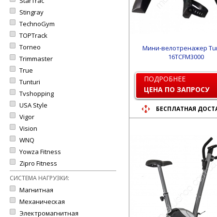
StarTrac
Stingray
TechnoGym
TOPTrack
Torneo
Мини-велотренажер Tun
16TCFM3000
Trimmaster
True
ПОДРОБНЕЕ
Tunturi
ЦЕНА ПО ЗАПРОСУ
Tvshopping
USA Style
БЕСПЛАТНАЯ ДОСТ
Vigor
Vision
WNQ
Yowza Fitness
Zipro Fitness
СИСТЕМА НАГРУЗКИ:
Магнитная
Механическая
Электромагнитная