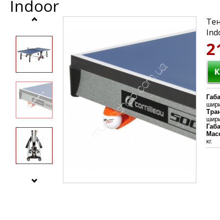
Indoor
Тен
Ind
2
Габ
шири
Тра
шири
Габ
Масс
кг.