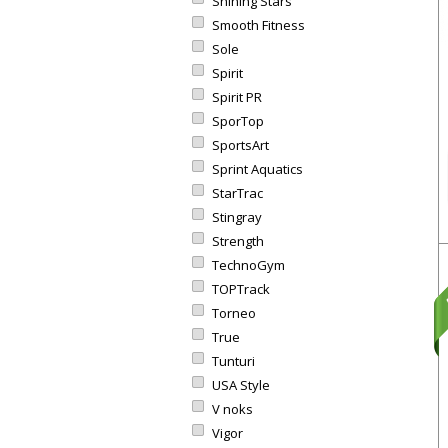
Shining Stars
Smooth Fitness
Sole
Spirit
Spirit PR
SporTop
SportsArt
Sprint Aquatics
StarTrac
Stingray
Strength
TechnoGym
TOPTrack
Torneo
True
Tunturi
USA Style
V noks
Vigor