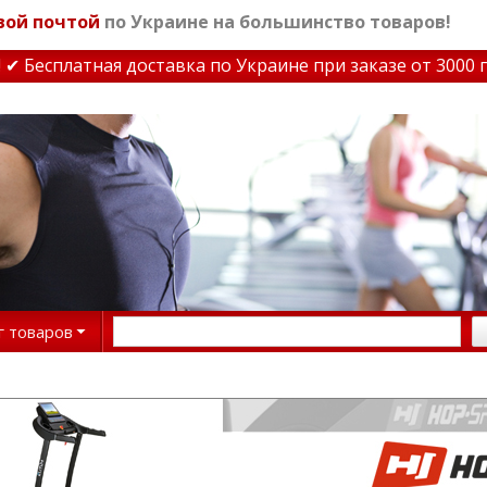
вой почтой
по Украине на большинство товаров!
атная доставка по Украине при заказе от 3000 грн
✔ Ски
г товаров