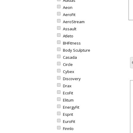
Adidas
Aeon
AeroFit
AeroStream
Assault
Atleto
BHFitness
Body Sculpture
Casada
Circle
Cybex
Discovery
Drax
EcoFit
Elitum
EnergyFit
Esprit
EuroFit
Finnlo