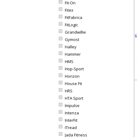
Fit-On
Fitex
FitFabrica
FitLogic
Grandwillie
Б
Gymost
Halley
Hammer
HMS
Hop-Sport
Horizon
House Fit
HRS
HTA Sport
Impulse
Intenza
InterFit
ITread
Jada Fitness