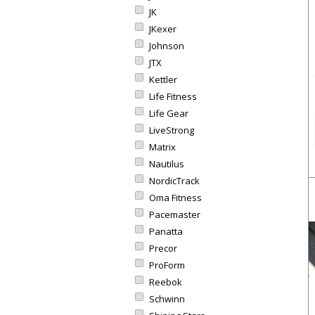
JK
JKexer
Johnson
JTX
Kettler
Life Fitness
Life Gear
LiveStrong
Matrix
Nautilus
NordicTrack
Oma Fitness
Pacemaster
Panatta
Precor
ProForm
Reebok
Schwinn