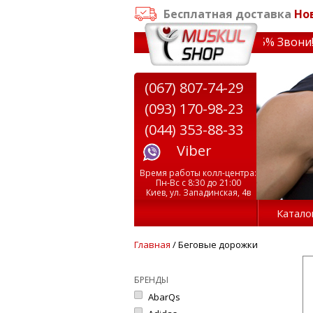
Бесплатная доставка
Но
т 3000 грн
✔ Скидки на тренажеры до 15% Звони! ✔ Беспл
(067) 807-74-29
(093) 170-98-23
(044) 353-88-33
Viber
Время работы колл-центра:
Пн-Вс с 8:30 до 21:00
Киев, ул. Западинская, 4в
Катало
Главная
/ Беговые дорожки
БРЕНДЫ
AbarQs