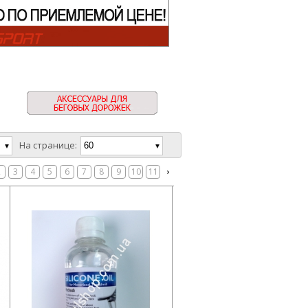
На странице:
2
3
4
5
6
7
8
9
10
11