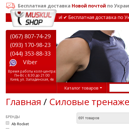
Бесплатная доставка
Новой почтой
по Украи
жеры до 15% Звони! ✔ Бесплатная доставка по Украине п
(067) 807-74-29
(093) 170-98-23
(044) 353-88-33
Viber
Время работы колл-центра:
Пн-Вс с 8:30 до 21:00
Киев, ул. Западинская, 4в
Каталог товаров
Главная
/
Силовые тренаж
БРЕНДЫ
691 товаров
Ab Rocket