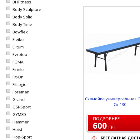
BHFitness
Body Sculpture
Body Solid
Body Time
Bowflex
Eleiko
Elitum
Evrotop
FGMA
Finnlo
Fit-On
FitLogic
Foreman
Скамейка универсальная GS
Grand
Ск-130
GSI-Sport
GYM80
ПОДРОБНЕЕ
Hammer
600
ГРН.
Hoist
Hop-Sport
БЕСПЛАТНАЯ ДОСТ