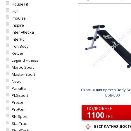
House Fit
Hur
Impulse
Inspire
Inter Atletika
InterFit
Iron Body
Kettler
Legend Fitness
Marbo Sport
Master-Sport
Newt
Panatta
Скамья для пресса Body Sc
BSB-500
PLGsport
Precor
ПОДРОБНЕЕ
ProForm
1100
ГРН.
RN-Sport
StarTrac
БЕСПЛАТНАЯ ДОСТ
SteelTech