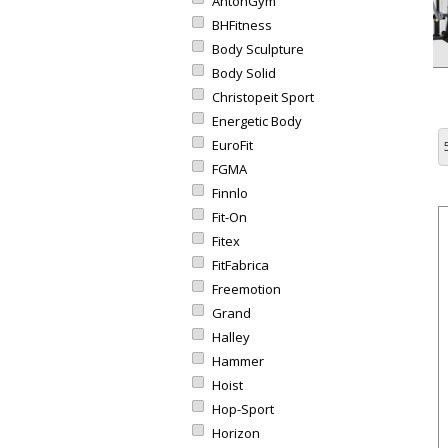
AntonGym
BHFitness
Body Sculpture
Body Solid
Christopeit Sport
Energetic Body
EuroFit
FGMA
Finnlo
Fit-On
Fitex
FitFabrica
Freemotion
Grand
Halley
Hammer
Hoist
Hop-Sport
Horizon