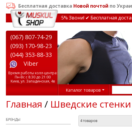
Бесплатная доставка
Новой почтой
по Украи
дки на тренажеры до 15% Звони! ✔ Бесплатная доставка 
(067) 807-74-29
(093) 170-98-23
(044) 353-88-33
Viber
Время работы колл-центра:
Пн-Вс с 8:30 до 21:00
Киев, ул. Западинская, 4в
Каталог товаров
Главная
/
Шведские стенки
БРЕНДЫ
4 товаров