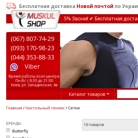
Бесплатная доставка
Новой почтой
по Украи
дки на тренажеры до 15% Звони! ✔ Бесплатная доставка 
(067) 807-74-29
(093) 170-98-23
(044) 353-88-33
Viber
Время работы колл-центра:
Пн-Вс с 8:30 до 21:00
Киев, ул. Западинская, 4в
Каталог товаров
Главная
/
Настольный теннис
/ Сетки
БРЕНДЫ
16 товаров
Butterfly