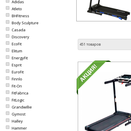
Adidas
Atleto
BHFitness
Body Sculpture
Casada
Discovery
EcoFit
451 товаров
Elitum
EnergyFit
Esprit
EuroFit
Finnlo
Fit-On
FitFabrica
FitLogic
Grandwillie
Gymost
Halley
Hammer