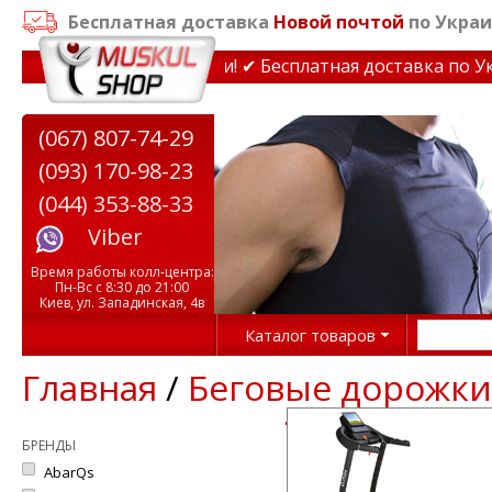
Бесплатная доставка
Новой почтой
по Украи
ажеры до 15% Звони! ✔ Бесплатная доставка по Украине 
(067) 807-74-29
(093) 170-98-23
(044) 353-88-33
Viber
Время работы колл-центра:
Пн-Вс с 8:30 до 21:00
Киев, ул. Западинская, 4в
Каталог товаров
Главная
/
Беговые дорожки
БРЕНДЫ
AbarQs