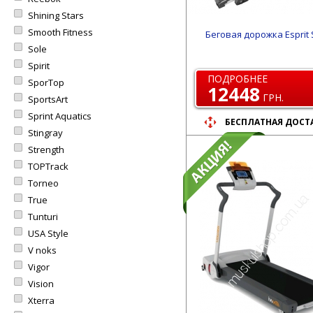
Shining Stars
Smooth Fitness
Беговая дорожка Esprit 
Sole
Spirit
ПОДРОБНЕЕ
SporTop
12448
ГРН.
SportsArt
Sprint Aquatics
БЕСПЛАТНАЯ ДОСТ
Stingray
Strength
TOPTrack
Torneo
True
Tunturi
USA Style
V noks
Vigor
Vision
Xterra