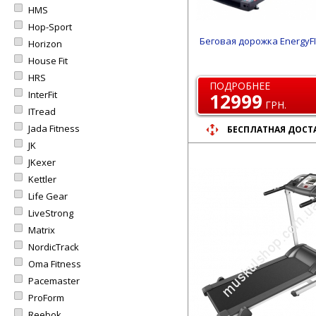
HMS
Hop-Sport
Беговая дорожка EnergyFIT
Horizon
House Fit
HRS
ПОДРОБНЕЕ
InterFit
12999
ГРН.
ITread
Jada Fitness
БЕСПЛАТНАЯ ДОСТ
JK
JKexer
Kettler
Life Gear
LiveStrong
Matrix
NordicTrack
Oma Fitness
Pacemaster
ProForm
Reebok