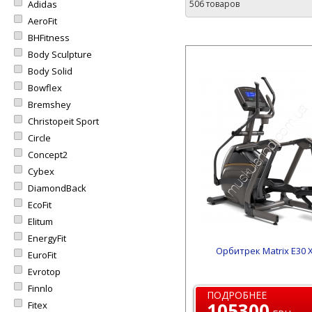
Adidas
506 товаров
AeroFit
BHFitness
Body Sculpture
Body Solid
Bowflex
Bremshey
Christopeit Sport
Circle
Concept2
Cybex
DiamondBack
EcoFit
Elitum
EnergyFit
Орбитрек Matrix E30 
EuroFit
Evrotop
Finnlo
ПОДРОБНЕЕ
105300
Fitex