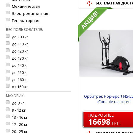
БЕСПЛАТНАЯ ДОСТ
Механическая
Электромагнитная
Генераторная
ВЕС ПОЛЬЗОВАТЕЛЯ:
до 100 кг
до 110 кг
до 120 кг
до 130 кг
до 140 кг
до 150 кг
до 160 кг
от 160 кг
МАХОВИК:
Орбитрек Hop-Sport HS-55E
iConsole плюс red
до 8 кг
9 - 12 кг
ПОДРОБНЕЕ
13 - 16 кг
16698
ГРН.
17 - 20 кг
20 - 25 кг