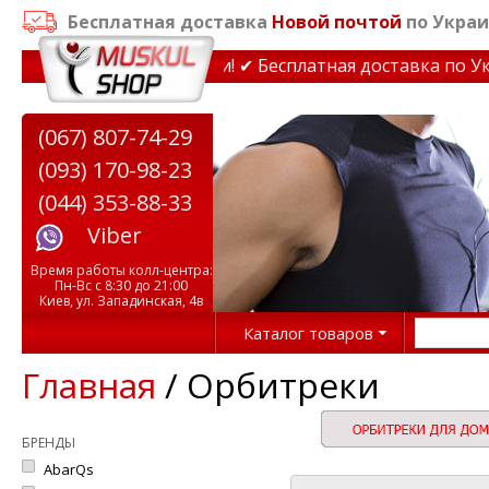
Бесплатная доставка
Новой почтой
по Украи
жеры до 15% Звони! ✔ Бесплатная доставка по Украине п
(067) 807-74-29
(093) 170-98-23
(044) 353-88-33
Viber
Время работы колл-центра:
Пн-Вс с 8:30 до 21:00
Киев, ул. Западинская, 4в
Каталог товаров
Главная
/ Орбитреки
БРЕНДЫ
AbarQs