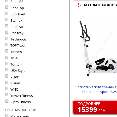
Spirit PR
БЕСПЛАТНАЯ ДОСТ
SporTop
SportsArt
Stamax
StarTrac
Stingray
TechnoGym
TOPTrack
Torneo
True
Tunturi
USA Style
Vigor
Vision
Эллиптический тренаже
WNQ
Christopeit sport 9925
Yowza Fitness
Zipro Fitness
ПОДРОБНЕЕ
15399
СИСТЕМА НАГРУЗКИ:
ГРН.
Магнитная