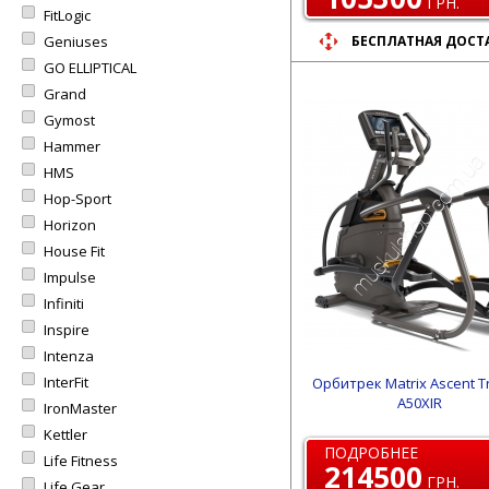
ГРН.
FitLogic
Geniuses
БЕСПЛАТНАЯ ДОСТ
GO ELLIPTICAL
Grand
Gymost
Hammer
HMS
Hop-Sport
Horizon
House Fit
Impulse
Infiniti
Inspire
Intenza
InterFit
Орбитрек Matrix Ascent T
A50XIR
IronMaster
Kettler
ПОДРОБНЕЕ
Life Fitness
214500
ГРН.
Life Gear