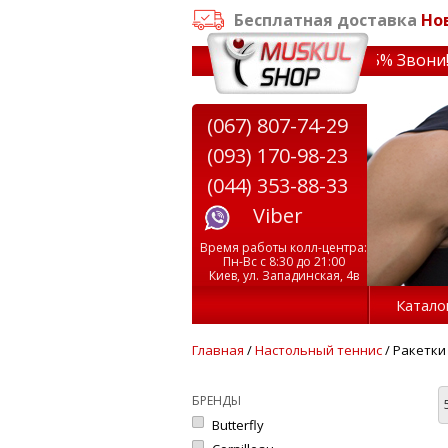
Бесплатная доставка
Но
 3000 грн
✔ Скидки на тренажеры до 15% Звони! ✔ Беспла
(067) 807-74-29
(093) 170-98-23
(044) 353-88-33
Viber
Время работы колл-центра:
Пн-Вс с 8:30 до 21:00
Киев, ул. Западинская, 4в
Катало
Главная
/
Настольный теннис
/ Ракетки
БРЕНДЫ
Butterfly