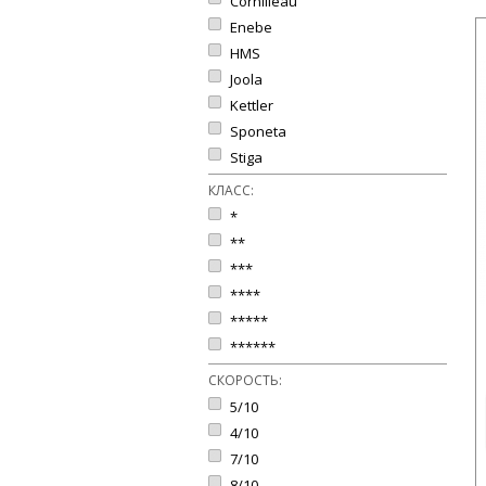
Cornilleau
Enebe
HMS
Joola
Kettler
Sponeta
Stiga
КЛАСС:
*
**
***
****
*****
******
СКОРОСТЬ:
5/10
4/10
7/10
8/10