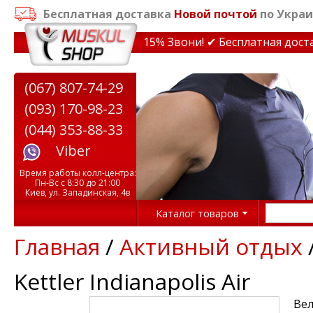
Бесплатная доставка
Новой почтой
по Украи
идки на тренажеры до 15% Звони! ✔ Бесплатная доставк
(067) 807-74-29
(093) 170-98-23
(044) 353-88-33
Viber
Время работы колл-центра:
Пн-Вс с 8:30 до 21:00
Киев, ул. Западинская, 4в
Каталог товаров
Главная
/
Активный отдых
Kettler Indianapolis Air
Вел