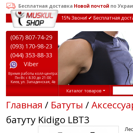
Бесплатная доставка
Новой почтой
по Украи
кидки на тренажеры до 15% Звони! ✔ Бесплатная доставк
(067) 807-74-29
(093) 170-98-23
(044) 353-88-33
Viber
Время работы колл-центра:
Пн-Вс с 8:30 до 21:00
Киев, ул. Западинская, 4в
Каталог товаров
Главная
/
Батуты
/
Аксессуа
батуту Kidigo LBT3
Лес