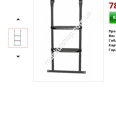
7
Про
Вес
Габ
Кар
Гар