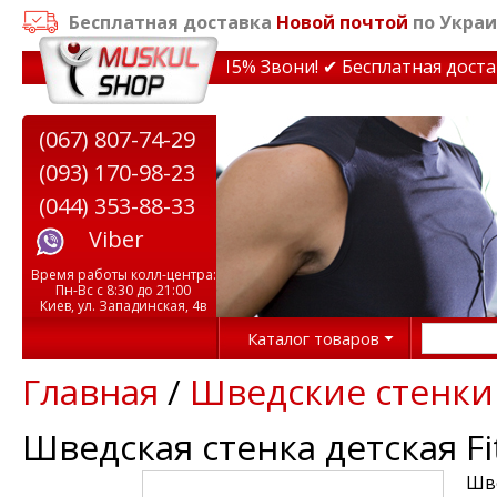
Бесплатная доставка
Новой почтой
по Украи
дки на тренажеры до 15% Звони! ✔ Бесплатная доставка
(067) 807-74-29
(093) 170-98-23
(044) 353-88-33
Viber
Время работы колл-центра:
Пн-Вс с 8:30 до 21:00
Киев, ул. Западинская, 4в
Каталог товаров
Главная
/
Шведские стенки
Шведская стенка детская Fit
Шве