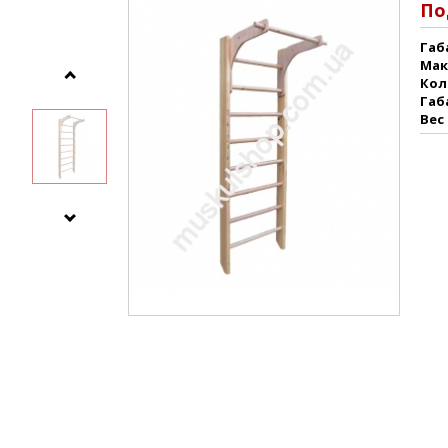
По
Габ
Мак
Кол
Габ
Вес