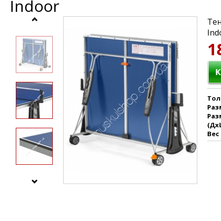
Indoor
Тен
Ind
1
Тол
Раз
Раз
(Дх
Вес