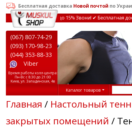
Бесплатная доставка
Новой почтой
по Украи
Скидки на тренажеры до 15% Звони! ✔ Бесплатная достав
(067) 807-74-29
(093) 170-98-23
(044) 353-88-33
Viber
Время работы колл-центра:
Пн-Вс с 8:30 до 21:00
Киев, ул. Западинская, 4в
Каталог товаров
Главная
/
Настольный тенн
закрытых помещений
/ Те