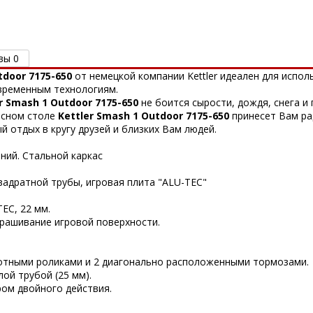
вы 0
tdoor 7175-650
от немецкой компании Kettler идеален для испол
временным технологиям.
r Smash 1 Outdoor 7175-650
не боится сырости, дождя, снега и
исном столе
Kettler Smash 1 Outdoor 7175-650
принесет Вам ра
й отдых в кругу друзей и близких Вам людей.
иний. Стальной каркас
вадратной трубы, игровая плита "ALU-TEC"
EC, 22 мм.
рашивание игровой поверхности.
отными роликами и 2 диагонально расположенными тормозами.
ой трубой (25 мм).
ом двойного действия.