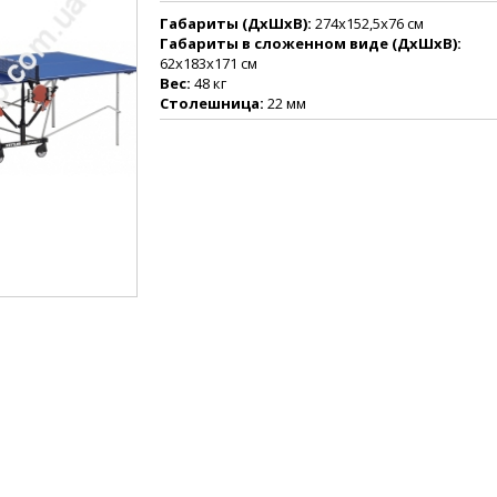
Габариты (ДхШхВ):
274x152,5x76
см
Габариты в сложенном виде
(ДхШхВ)
:
62х183х171 см
Вес:
48 кг
Столешница:
22 мм