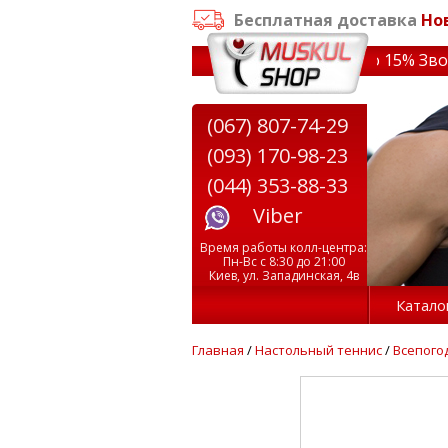
Бесплатная доставка
Но
аказе от 3000 грн
✔ Скидки на тренажеры до 15% Звони! 
(067) 807-74-29
(093) 170-98-23
(044) 353-88-33
Viber
Время работы колл-центра:
Пн-Вс с 8:30 до 21:00
Киев, ул. Западинская, 4в
Катало
Главная
/
Настольный теннис
/
Всепого