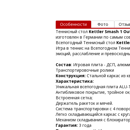
Особенности
Фото
Отзы
Теннисный стол
Kettler Smash 1 Ou
изготовлен в Германии по самым со
Всепогодный Теннисный стол
Kettle
Игра в теннис на Всепогодном Тенн
эмоций, расслабление и превосходны
Состав
: Игровая плита - ДСП, алюм
Транспортировочные ролики
Конструкция:
Стальной каркас из к
Характеристика:
Уникальная всепогодная плита ALU-T
Антибликовое покрытие, тройное ок
Встроенная сетка;
Держатель ракеток и мячей.
Система транспортировки с 4 повор
Легко складывающийся каркас с кругл
Механизм складывания с блокиратор
Гарантия:
3 года