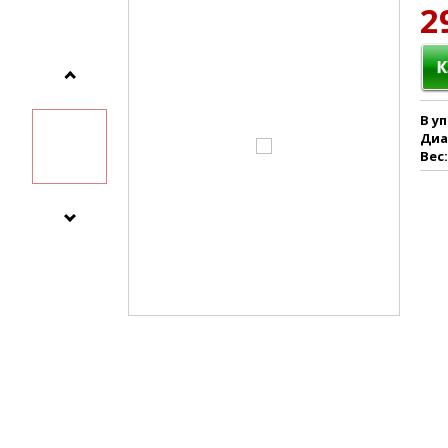
2
В у
Диа
Вес