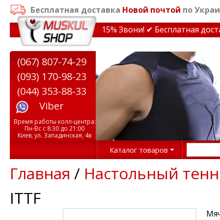
Бесплатная доставка
Новой почтой
по Украи
кидки на тренажеры до 15% Звони! ✔ Бесплатная доставк
(067) 807-74-29
(093) 170-98-23
(044) 353-88-33
Viber
Время работы колл-центра:
Пн-Вс с 8:30 до 21:00
Киев, ул. Западинская, 4в
Каталог товаров
Главная
/
Настольный тенн
ITTF
Мяч