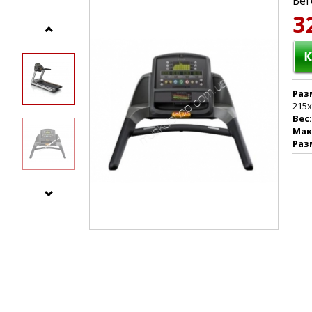
Бег
3
Раз
215х
Вес:
Мак
Раз