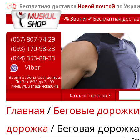
Бесплатная доставка
Новой почтой
по Украи
ки на тренажеры до 15% Звони! ✔ Бесплатная доставка п
(067) 807-74-29
(093) 170-98-23
(044) 353-88-33
Viber
Время работы колл-центра:
Пн-Вс с 8:30 до 21:00
Киев, ул. Западинская, 4в
Каталог товаров
Главная
/
Беговые дорожки
дорожка
/ Беговая дорожка