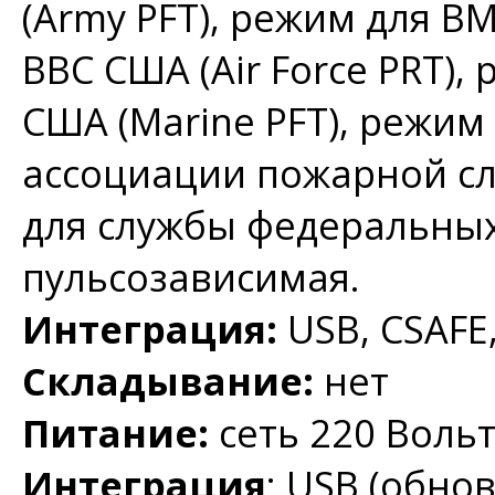
(Аrmy PFT), режим для В
ВВС США (Air Force PRT)
США (Marine PFT), режи
ассоциации пожарной слу
для службы федеральных
пульсозависимая.
Интеграция:
USB, CSAFE,
Складывание:
нет
Питание:
сеть 220 Воль
Интеграция
: USB (обно