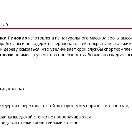
вы 0
нка Пинокио
изготовлена из натурального массива сосны высо
бработаны и не содержат шероховатостей, покрыты нескольким
ти дереву ссыхаться, что увеличивает срок службы спорткомпле
инокио
не имеет сучков, его поверхность абсолютно гладкая. вы
ик, кольца).
содержит шероховатостей, которые могут привести к занозам;
адины шведской стенки не проворачиваются;
ведской стенки кронштейнами к стене.