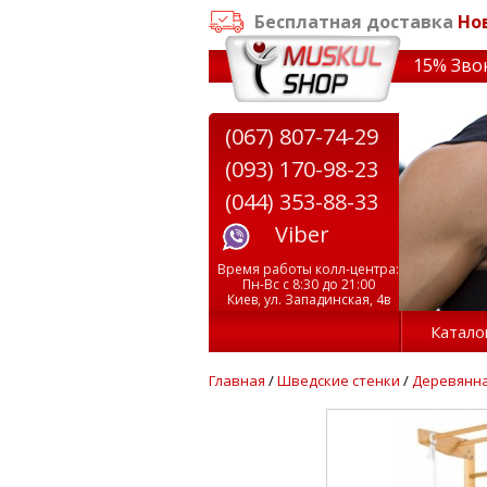
Бесплатная доставка
Но
казе от 3000 грн
✔ Скидки на тренажеры до 15% Звони! 
(067) 807-74-29
(093) 170-98-23
(044) 353-88-33
Viber
Время работы колл-центра:
Пн-Вс с 8:30 до 21:00
Киев, ул. Западинская, 4в
Катало
Главная
/
Шведские стенки
/
Деревянна