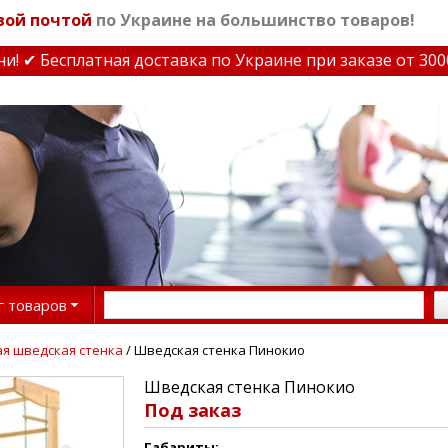
вой почтой
по Украине на большинство товаров!
✔ Бесплатная доставка по Украине при заказе от 3000 г
г товаров
я шведская стенка
/ Шведская стенка Пинокио
Шведская стенка Пинокио
Под заказ
Габариты: