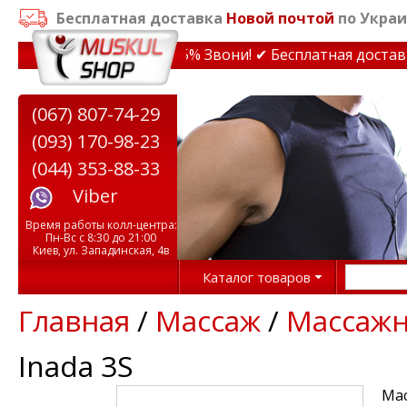
Бесплатная доставка
Новой почтой
по Украи
и на тренажеры до 15% Звони! ✔ Бесплатная доставка п
(067) 807-74-29
(093) 170-98-23
(044) 353-88-33
Viber
Время работы колл-центра:
Пн-Вс с 8:30 до 21:00
Киев, ул. Западинская, 4в
Каталог товаров
Главная
/
Массаж
/
Массажн
Inada 3S
Мас