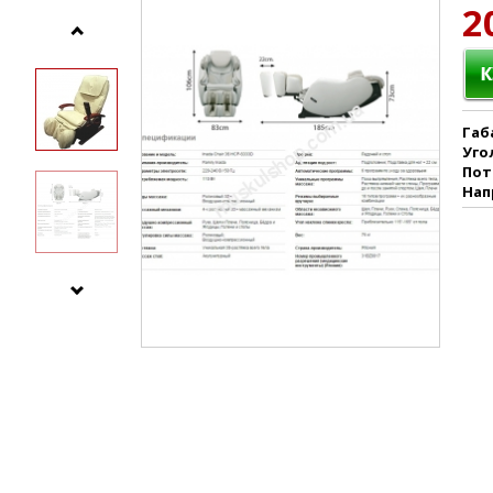
2
Габ
Уго
Пот
Нап