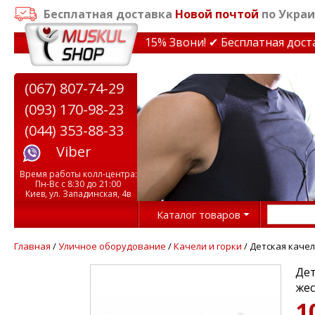
Бесплатная доставка
Новой почтой
по Украи
кидки на тренажеры до 15% Звони! ✔ Бесплатная доставк
(067) 807-74-29
(093) 170-98-23
(044) 353-88-33
Viber
Время работы колл-центра:
Пн-Вс с 8:30 до 21:00
Киев, ул. Западинская, 4в
Каталог товаров
Главная
/
Уличное оборудование
/
Качели и горки
/ Детская качел
Дет
жес
1