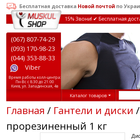
Бесплатная доставка
Новой почтой
по Украи
кидки на тренажеры до 15% Звони! ✔ Бесплатная доставк
(067) 807-74-29
(093) 170-98-23
(044) 353-88-33
Viber
Время работы колл-центра:
Пн-Вс с 8:30 до 21:00
Киев, ул. Западинская, 4в
Каталог товаров
Главная
/
Гантели и диски
прорезиненный 1 кг
Дис