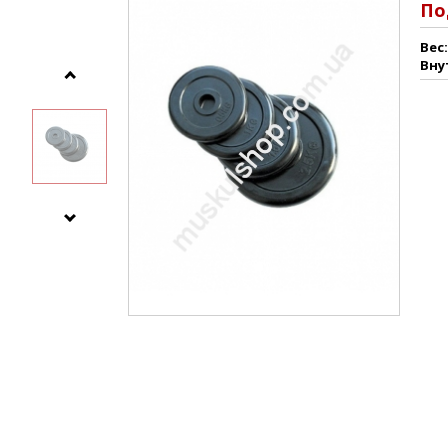
По
Вес:
Вну