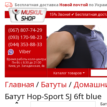
Бесплатная доставка
Новой почтой
по Украи
кидки на тренажеры до 15% Звони! ✔ Бесплатная доставк
(067) 807-74-29
(093) 170-98-23
(044) 353-88-33
Viber
Время работы колл-центра:
Пн-Вс с 8:30 до 21:00
Киев, ул. Западинская, 4в
Каталог товаров
Главная
/
Батуты
/
Домашни
Батут Hop-Sport SJ 6ft blue
Бат