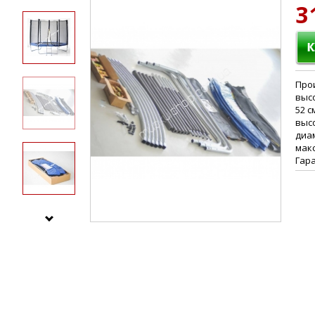
3
Про
выс
52 с
высо
диам
макс
Гара