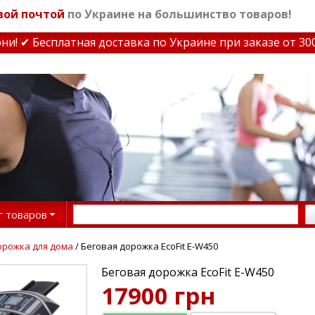
вой почтой
по Украине на большинство товаров!
 ✔ Бесплатная доставка по Украине при заказе от 3000 
г товаров
орожка для дома
/ Беговая дорожка EcoFit E-W450
Беговая дорожка EcoFit E-W450
17900 грн