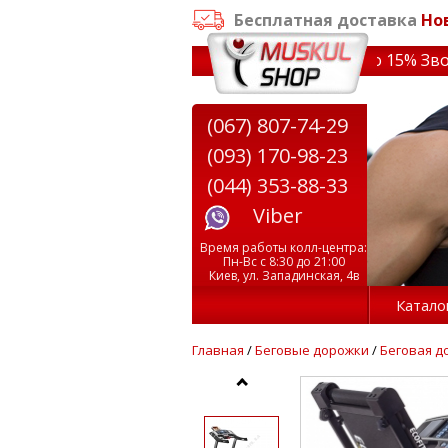
Бесплатная доставка
Но
аказе от 3000 грн
✔ Скидки на тренажеры до 15% Звони!
(067) 807-74-29
(093) 170-98-23
(044) 353-88-33
Viber
Время работы колл-центра:
Пн-Вс с 8:30 до 21:00
Киев, ул. Западинская, 4в
Катало
Главная
/
Беговые дорожки
/
Беговая д