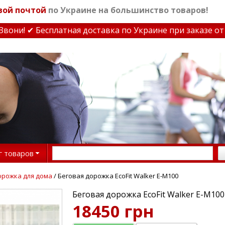
вой почтой
по Украине на большинство товаров!
ни! ✔ Бесплатная доставка по Украине при заказе от 30
г товаров
орожка для дома
/ Беговая дорожка EcoFit Walker E-M100
Беговая дорожка EcoFit Walker E-M100
18450 грн