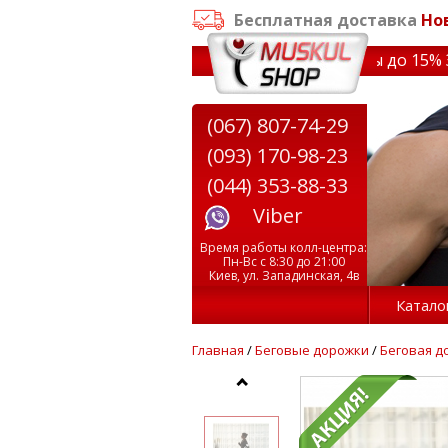
Бесплатная доставка
Но
✔ Скидки на тренажеры до 15% Зво
(067) 807-74-29
(093) 170-98-23
(044) 353-88-33
Viber
Время работы колл-центра:
Пн-Вс с 8:30 до 21:00
Киев, ул. Западинская, 4в
Катало
Главная
/
Беговые дорожки
/
Беговая д