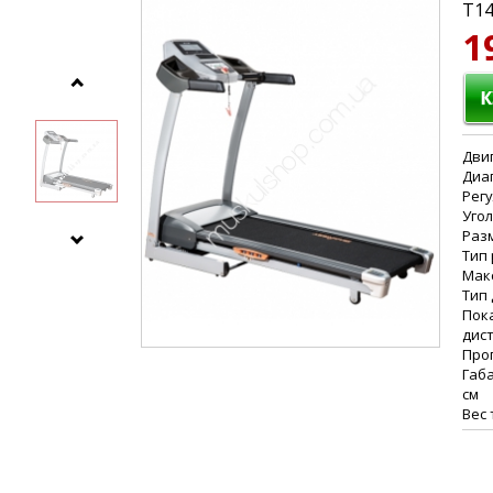
T1
1
Двиг
Диап
Рег
Угол
Разм
Тип
Макс
Тип 
Пока
дист
Про
Габ
см
Вес 