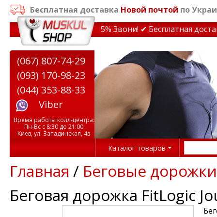
Бесплатная доставка
Новой почтой
по Украи
дки на тренажеры до 15% Звони! ✔ Бесплатная доставка
(067) 807-74-29
(093) 170-98-23
(044) 353-88-33
Viber
Время работы колл-центра:
Пн-Вс с 8:30 до 21:00
Киев, ул. Западинская, 4в
Каталог товаров
Главная
/
Беговые дорожки
Беговая дорожка FitLogic J
Бег