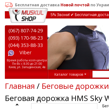
Бесплатная доставка
Новой почтой
по Украи
дки на тренажеры до 15% Звони! ✔ Бесплатная доставка 
(067) 807-74-29
(093) 170-98-23
(044) 353-88-33
Viber
Время работы колл-центра:
Пн-Вс с 8:30 до 21:00
Киев, ул. Западинская, 4в
Каталог товаров
Главная
/
Беговые дорожки
Беговая дорожка HMS Sky W
Бег