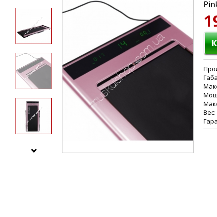
Pin
1
Про
Габа
Макс
Мощн
Макс
Вес:
Гара