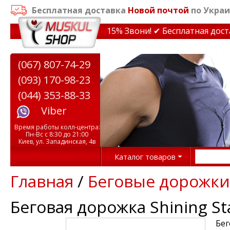
Бесплатная доставка
Новой почтой
по Украи
кидки на тренажеры до 15% Звони! ✔ Бесплатная доставк
(067) 807-74-29
(093) 170-98-23
(044) 353-88-33
Viber
Время работы колл-центра:
Пн-Вс с 8:30 до 21:00
Киев, ул. Западинская, 4в
Каталог товаров
Главная
/
Беговые дорожки
Беговая дорожка Shining St
Бег