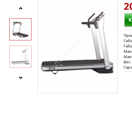
2
Прои
Габа
Габа
Макс
Макс
Вес:
Гара