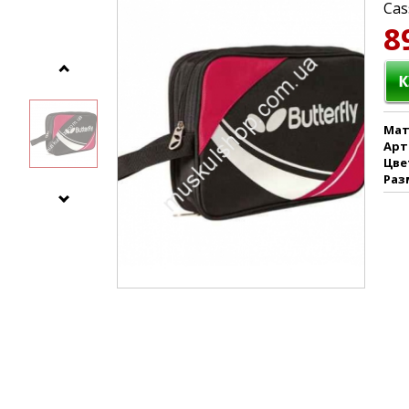
Cas
8
Мат
Арт
Цве
Раз