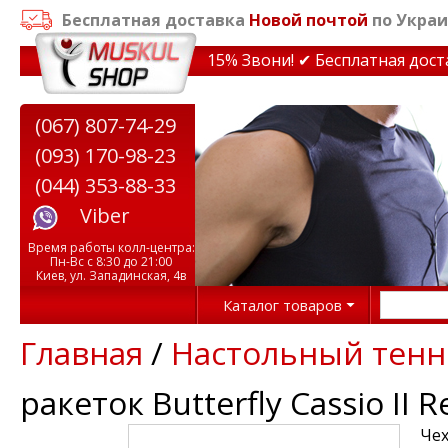
Бесплатная доставка
Новой почтой
по Украи
кидки на тренажеры до 15% Звони! ✔ Бесплатная доставк
(067) 807-74-29
(093) 170-98-23
(044) 353-88-33
Viber
Время работы колл-центра:
Пн-Вс с 8:30 до 21:00
Киев, ул. Западинская, 4в
Каталог товаров
Главная
/
Настольный тенн
ракеток Butterfly Cassio II R
Чех