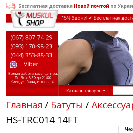
Бесплатная доставка
Новой почтой
по Украи
идки на тренажеры до 15% Звони! ✔ Бесплатная доставк
(067) 807-74-29
(093) 170-98-23
(044) 353-88-33
Viber
Время работы колл-центра:
Пн-Вс с 8:30 до 21:00
Киев, ул. Западинская, 4в
Каталог товаров
Главная
/
Батуты
/
Аксессуа
HS-TRC014 14FT
Чех