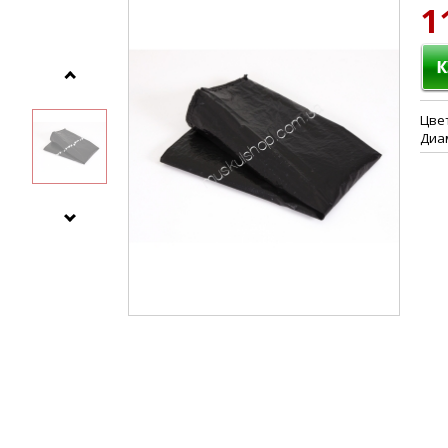
1
Цве
Диам