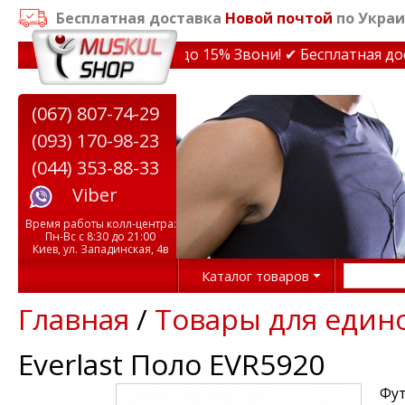
Бесплатная доставка
Новой почтой
по Украи
Скидки на тренажеры до 15% Звони! ✔ Бесплатная достав
(067) 807-74-29
(093) 170-98-23
(044) 353-88-33
Viber
Время работы колл-центра:
Пн-Вс с 8:30 до 21:00
Киев, ул. Западинская, 4в
Каталог товаров
Главная
/
Товары для един
Everlast Поло EVR5920
Фут