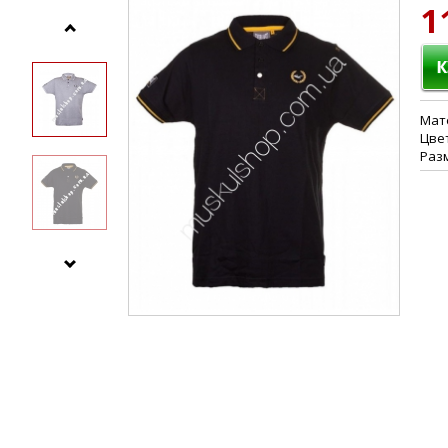
1
Мат
Цве
Разм