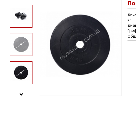
По
Диск
кг
Диам
Гриф
Общи