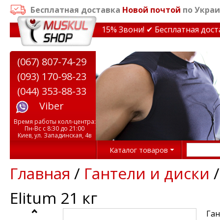
Бесплатная доставка
Новой почтой
по Украи
идки на тренажеры до 15% Звони! ✔ Бесплатная доставк
(067) 807-74-29
(093) 170-98-23
(044) 353-88-33
Viber
Время работы колл-центра:
Пн-Вс с 8:30 до 21:00
Киев, ул. Западинская, 4в
Каталог товаров
Главная
/
Гантели и диски
Elitum 21 кг
Ган