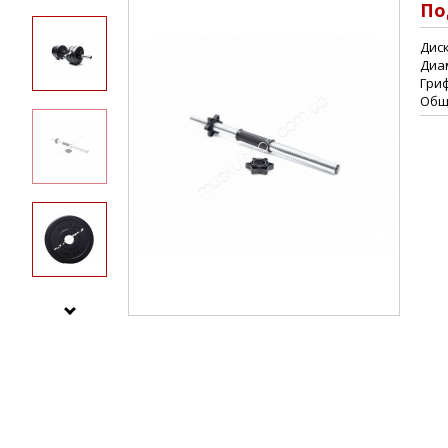
По
Диск
Диам
Гриф
Общи