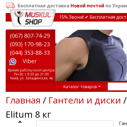
Бесплатная доставка
Новой почтой
по Украи
кидки на тренажеры до 15% Звони! ✔ Бесплатная доставк
(067) 807-74-29
(093) 170-98-23
(044) 353-88-33
Viber
Время работы колл-центра:
Пн-Вс с 8:30 до 21:00
Киев, ул. Западинская, 4в
Каталог товаров
Главная
/
Гантели и диски
Elitum 8 кг
Ган