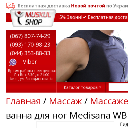
Бесплатная доставка
Новой почтой
по Украи
дки на тренажеры до 15% Звони! ✔ Бесплатная доставка
(067) 807-74-29
(093) 170-98-23
(044) 353-88-33
Viber
Время работы колл-центра:
Пн-Вс с 8:30 до 21:00
Киев, ул. Западинская, 4в
Каталог товаров
Главная
/
Массаж
/
Массаже
ванна для ног Medisana WB
Гид