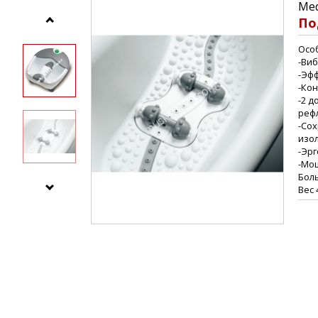
Me
По
Осо
-Ви
-Эф
-Ко
-2 
реф
-Со
изо
-Эр
-Мощ
Боль
Вес 