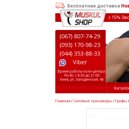
Бесплатная доставка
Но
заказе от 3000 грн
✔ Скидки на тренажеры до 15% Звони!
(067) 807-74-29
(093) 170-98-23
(044) 353-88-33
Viber
Время работы колл-центра:
Пн-Вс с 8:30 до 21:00
Киев, ул. Западинская, 4в
Катало
Главная
/
Силовые тренажеры
/
Грифы
/