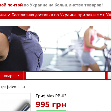
вой почтой
по Украине на большинство товаров!
 ✔ Бесплатная доставка по Украине при заказе от 3000 
г товаров
 Гриф Alex RB-03
Гриф Alex RB-03
995 грн