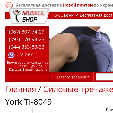
Бесплатная доставка
Новой почтой
по Украи
кидки на тренажеры до 15% Звони! ✔ Бесплатная доставк
(067) 807-74-29
(093) 170-98-23
(044) 353-88-33
Viber
Время работы колл-центра:
Пн-Вс с 8:30 до 21:00
Киев, ул. Западинская, 4в
Каталог товаров
Главная
/
Силовые тренаж
York TI-8049
Гри