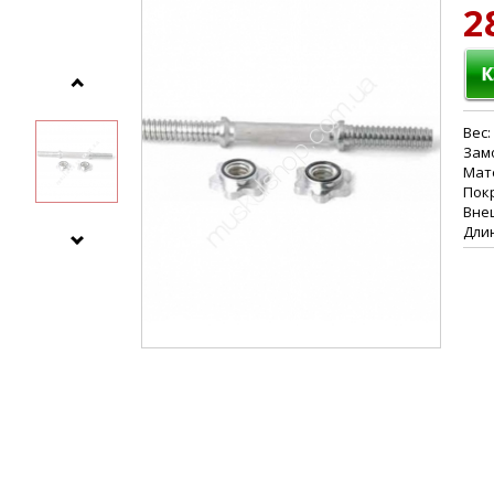
2
Вес: 
Зам
Мат
Пок
Вне
Длин