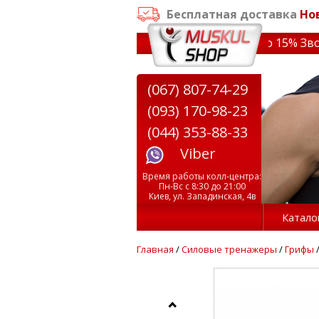
Бесплатная доставка
Но
заказе от 3000 грн
✔ Скидки на тренажеры до 15% Звони!
(067) 807-74-29
(093) 170-98-23
(044) 353-88-33
Viber
Время работы колл-центра:
Пн-Вс с 8:30 до 21:00
Киев, ул. Западинская, 4в
Катало
Главная
/
Силовые тренажеры
/
Грифы
/