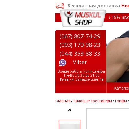
Бесплатная доставка
Но
заказе от 3000 грн
✔ Скидки на тренажеры до 15% Звони!
(067) 807-74-29
(093) 170-98-23
(044) 353-88-33
Viber
Время работы колл-центра:
Пн-Вс с 8:30 до 21:00
Киев, ул. Западинская, 4в
Катало
Главная
/
Силовые тренажеры
/
Грифы
/