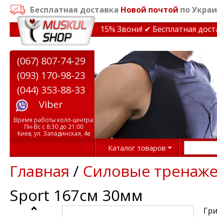
Бесплатная доставка
Новой почтой
по Украи
идки на тренажеры до 15% Звони! ✔ Бесплатная доставк
(067) 807-74-29
(093) 170-98-23
(044) 353-88-33
Viber
Время работы колл-центра:
Пн-Вс с 8:30 до 21:00
Киев, ул. Западинская, 4в
Каталог товаров
Главная
/
Силовые тренаж
Sport 167см 30мм
Гри