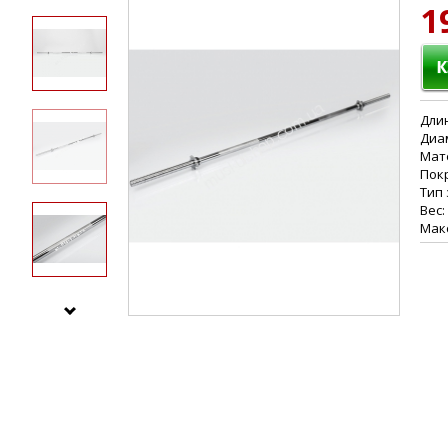
1
Длин
Диа
Мат
Пок
Тип
Вес:
Макс